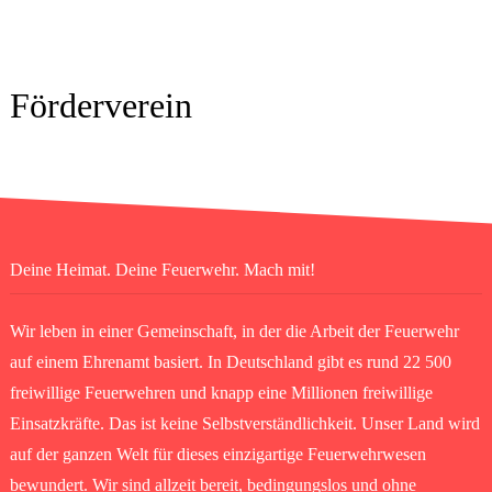
Förderverein
Deine Heimat. Deine Feuerwehr. Mach mit!
Wir leben in einer Gemeinschaft, in der die Arbeit der Feuerwehr
auf einem Ehrenamt basiert. In Deutschland gibt es rund 22 500
freiwillige Feuerwehren und knapp eine Millionen freiwillige
Einsatzkräfte. Das ist keine Selbstverständlichkeit. Unser Land wird
auf der ganzen Welt für dieses einzigartige Feuerwehrwesen
bewundert. Wir sind allzeit bereit, bedingungslos und ohne