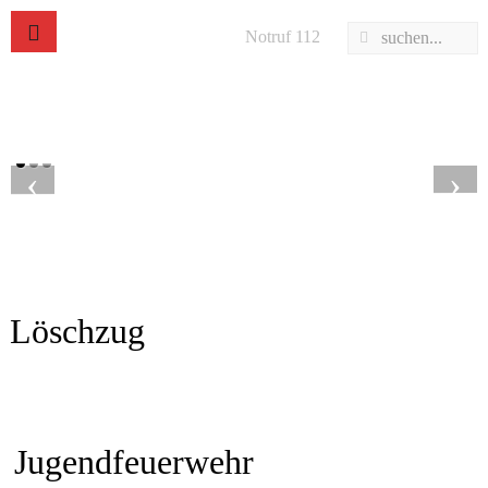
Notruf 112
‹
›
Löschzug
Jugendfeuerwehr