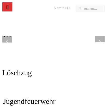
Notruf 112
‹
›
Löschzug
Jugendfeuerwehr