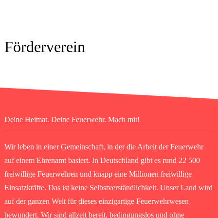
Förderverein
Deine Heimat. Deine Feuerwehr. Mach mit!
Wir leben in einer Gemeinschaft, in der die Arbeit der Feuerwehr
auf einem Ehrenamt basiert. In Deutschland gibt es rund 22 500
freiwillige Feuerwehren und knapp eine Millionen freiwillige
Einsatzkräfte. Das ist keine Selbstverständlichkeit. Unser Land wird
auf der ganzen Welt für dieses einzigartige Feuerwehrwesen
bewundert. Wir sind allzeit bereit, bedingungslos und ohne