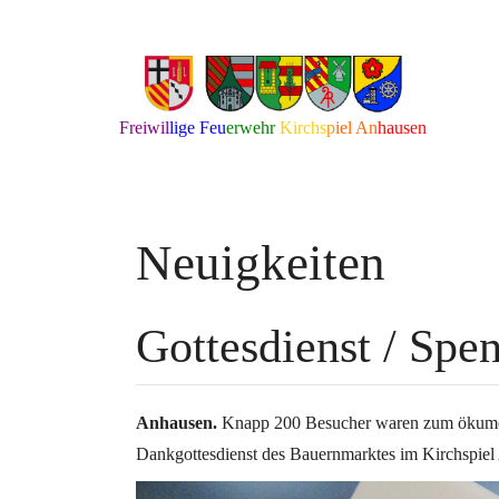
Freiw
il
l
ige
Feu
erw
ehr
Kir
chs
p
iel An
h
ausen
Neuigkeiten
Gottesdienst / Sp
Anhausen.
Knapp 200 Besucher waren zum ökumeni
Dankgottesdienst des Bauernmarktes im Kirchspiel