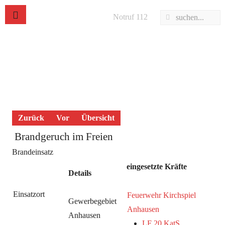
Notruf 112
Zurück
Vor
Übersicht
Brandgeruch im Freien
Brandeinsatz
eingesetzte Kräfte
Details
Einsatzort
Feuerwehr Kirchspiel
Gewerbegebiet
Anhausen
Anhausen
LF 20 KatS